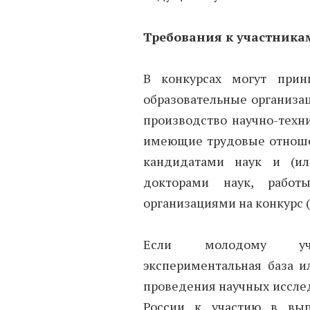
Требования к участника
В конкурсах могут прин
образовательные организа
производство научно-техн
имеющие трудовые отнош
кандидатами наук и (и
докторами наук, рабо
организациями на конкурс (
Если молодому уче
экспериментальная база и
проведения научных исслед
России к участию в вып