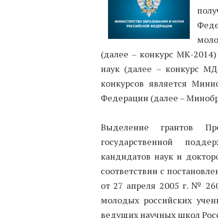
пол
Фед
моло
(далее – конкурс МК-2014
наук (далее – конкурс МД
конкурсов является Минис
Федерации (далее – Минобр
Выделение грантов Пр
государственной подд
кандидатов наук и докторо
соответствии с постановл
от 27 апреля 2005 г. № 2
молодых российских учен
ведущих научных школ Рос