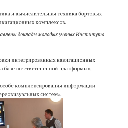
тика и вычислительная техника бортовых
навигационных комплексов.
тавлены доклады молодых ученых Института
овки интегрированных навигационных
на базе шестистепенной платформы»;
пособе комплексирования информации
ереовизуальных систем».