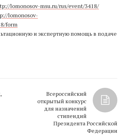
tp://lomonosov-msu.ru/rus/event/3418/
tp://lomonosov-
18/form
льтационную и экспертную помощь в подаче
,
Всероссийский
открытый конкурс
для назначений
стипендий
Президента Российской
Федерации